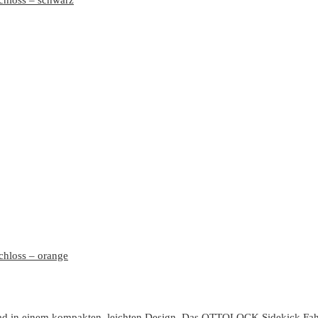
hloss – schwarz
hloss – orange
ad in einem kompakten, leichten Design. Das OTTOLOCK Sidekick Fahr