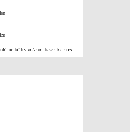
den
den
hl, umhüllt von Aramidfaser, bietet es