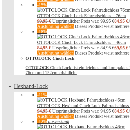
-15%
OTTOLOCK Cinch Lock Fahrradschloss – 76cm
99,95
€
Ursprünglicher Preis war: 99,95 €
84,95
€
A
Ausführung wählen
Dieses Produkt weist mehrere
-18%
OTTOLOCK Cinch Lock Fahrradschloss – 46cm
84,95
€
Ursprünglicher Preis war: 84,95 €
69,95
€
A
Ausführung wählen
Dieses Produkt weist mehrere
OTTOLOCK Cinch Lock
OTTOLOCK Cinch Lock ist ein leichtes und kompaktes Fah
76cm und 152cm erhältlich.
Hexband-Lock
-11%
OTTOLOCK Hexband Cinch Lock Fahrradschloss
94,95
€
Ursprünglicher Preis war: 94,95 €
84,95
€
A
Ausführung wählen
Dieses Produkt weist mehrere
-12%
ausverkauft