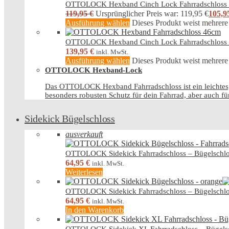
OTTOLOCK Hexband Cinch Lock Fahrradschloss
119,95
€
Ursprünglicher Preis war: 119,95 €
105,9
Ausführung wählen
Dieses Produkt weist mehrere
OTTOLOCK Hexband Cinch Lock Fahrradschloss
139,95
€
inkl. MwSt.
Ausführung wählen
Dieses Produkt weist mehrere
OTTOLOCK Hexband-Lock
Das OTTOLOCK Hexband Fahrradschloss ist ein leichtes, k
besonders robusten Schutz für dein Fahrrad, aber auch fü
Sidekick Bügelschloss
ausverkauft
OTTOLOCK Sidekick Fahrradschloss – Bügelschlo
64,95
€
inkl. MwSt.
Weiterlesen
OTTOLOCK Sidekick Fahrradschloss – Bügelschlo
64,95
€
inkl. MwSt.
In den Warenkorb