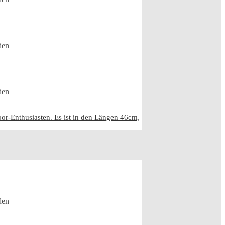
den
den
r-Enthusiasten. Es ist in den Längen 46cm,
den