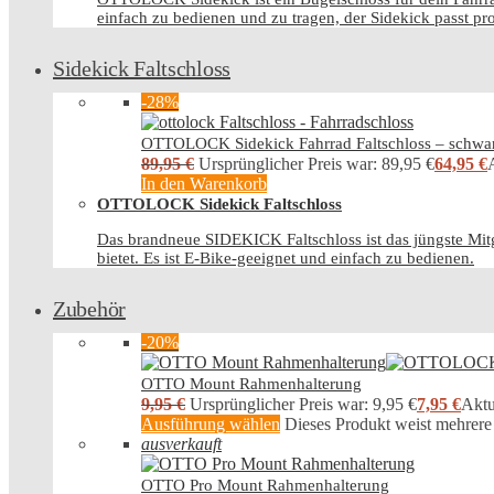
einfach zu bedienen und zu tragen, der Sidekick passt p
Sidekick Faltschloss
-28%
OTTOLOCK Sidekick Fahrrad Faltschloss – schwa
89,95
€
Ursprünglicher Preis war: 89,95 €
64,95
€
A
In den Warenkorb
OTTOLOCK Sidekick Faltschloss
Das brandneue SIDEKICK Faltschloss ist das jüngste Mitg
bietet. Es ist E-Bike-geeignet und einfach zu bedienen.
Zubehör
-20%
OTTO Mount Rahmenhalterung
9,95
€
Ursprünglicher Preis war: 9,95 €
7,95
€
Aktue
Ausführung wählen
Dieses Produkt weist mehrere
ausverkauft
OTTO Pro Mount Rahmenhalterung