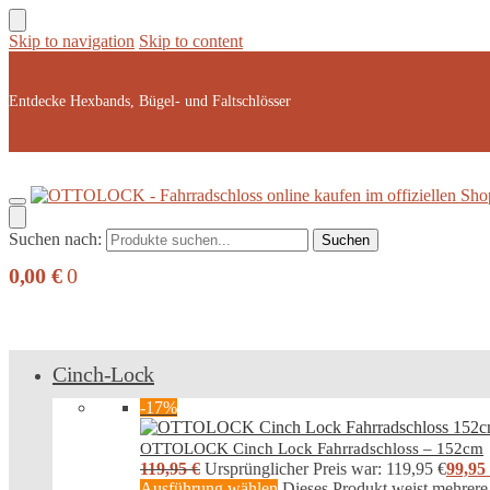
Skip to navigation
Skip to content
Entdecke Hexbands, Bügel- und Faltschlösser
Suchen nach:
Suchen
0,00
€
0
Cinch-Lock
-17%
OTTOLOCK Cinch Lock Fahrradschloss – 152cm
119,95
€
Ursprünglicher Preis war: 119,95 €
99,95
Ausführung wählen
Dieses Produkt weist mehrere