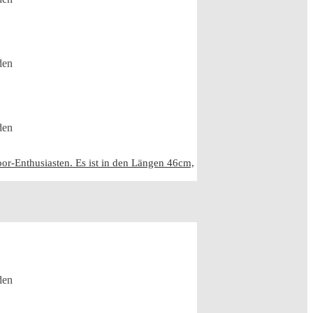
den
den
r-Enthusiasten. Es ist in den Längen 46cm,
den