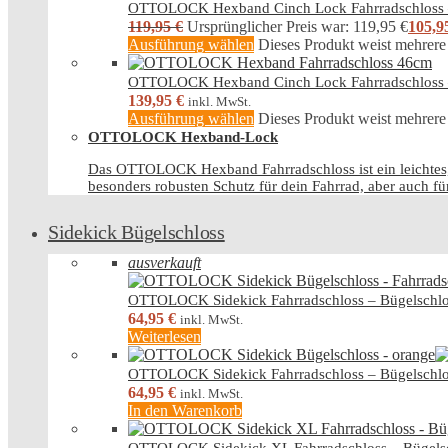
OTTOLOCK Hexband Cinch Lock Fahrradschloss
119,95
€
Ursprünglicher Preis war: 119,95 €
105,9
Ausführung wählen
Dieses Produkt weist mehrere
OTTOLOCK Hexband Cinch Lock Fahrradschloss
139,95
€
inkl. MwSt.
Ausführung wählen
Dieses Produkt weist mehrere
OTTOLOCK Hexband-Lock
Das OTTOLOCK Hexband Fahrradschloss ist ein leichtes, k
besonders robusten Schutz für dein Fahrrad, aber auch fü
Sidekick Bügelschloss
ausverkauft
OTTOLOCK Sidekick Fahrradschloss – Bügelschlo
64,95
€
inkl. MwSt.
Weiterlesen
OTTOLOCK Sidekick Fahrradschloss – Bügelschlo
64,95
€
inkl. MwSt.
In den Warenkorb