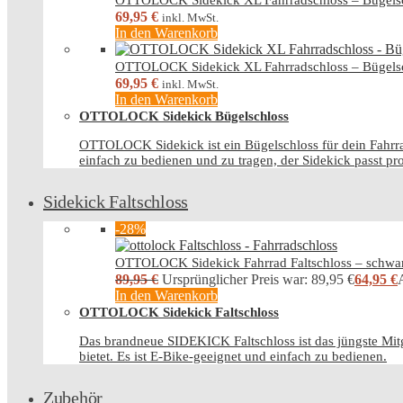
OTTOLOCK Sidekick XL Fahrradschloss – Bügelsc
69,95
€
inkl. MwSt.
In den Warenkorb
OTTOLOCK Sidekick XL Fahrradschloss – Bügelsc
69,95
€
inkl. MwSt.
In den Warenkorb
OTTOLOCK Sidekick Bügelschloss
OTTOLOCK Sidekick ist ein Bügelschloss für dein Fahrr
einfach zu bedienen und zu tragen, der Sidekick passt p
Sidekick Faltschloss
-28%
OTTOLOCK Sidekick Fahrrad Faltschloss – schwa
89,95
€
Ursprünglicher Preis war: 89,95 €
64,95
€
A
In den Warenkorb
OTTOLOCK Sidekick Faltschloss
Das brandneue SIDEKICK Faltschloss ist das jüngste Mitg
bietet. Es ist E-Bike-geeignet und einfach zu bedienen.
Zubehör