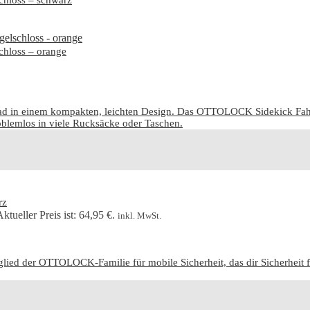
hloss – schwarz
hloss – orange
ad in einem kompakten, leichten Design. Das OTTOLOCK Sidekick Fahr
roblemlos in viele Rucksäcke oder Taschen.
rz
ktueller Preis ist: 64,95 €.
inkl. MwSt.
lied der OTTOLOCK-Familie für mobile Sicherheit, das dir Sicherheit 