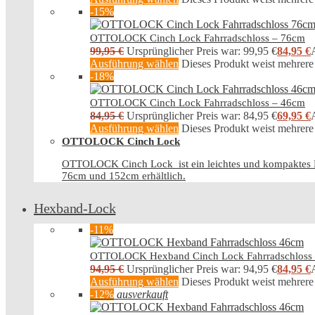
-15%
OTTOLOCK Cinch Lock Fahrradschloss – 76cm
99,95
€
Ursprünglicher Preis war: 99,95 €
84,95
€
A
Ausführung wählen
Dieses Produkt weist mehrere
-18%
OTTOLOCK Cinch Lock Fahrradschloss – 46cm
84,95
€
Ursprünglicher Preis war: 84,95 €
69,95
€
A
Ausführung wählen
Dieses Produkt weist mehrere
OTTOLOCK Cinch Lock
OTTOLOCK Cinch Lock ist ein leichtes und kompaktes Fah
76cm und 152cm erhältlich.
Hexband-Lock
-11%
OTTOLOCK Hexband Cinch Lock Fahrradschloss
94,95
€
Ursprünglicher Preis war: 94,95 €
84,95
€
A
Ausführung wählen
Dieses Produkt weist mehrere
-12%
ausverkauft