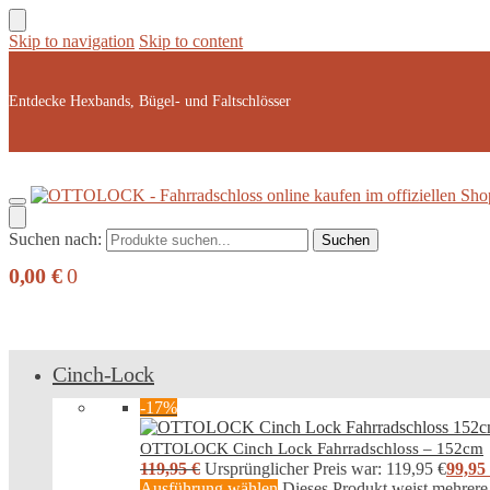
Skip to navigation
Skip to content
Entdecke Hexbands, Bügel- und Faltschlösser
Suchen nach:
Suchen
0,00
€
0
Cinch-Lock
-17%
OTTOLOCK Cinch Lock Fahrradschloss – 152cm
119,95
€
Ursprünglicher Preis war: 119,95 €
99,95
Ausführung wählen
Dieses Produkt weist mehrere