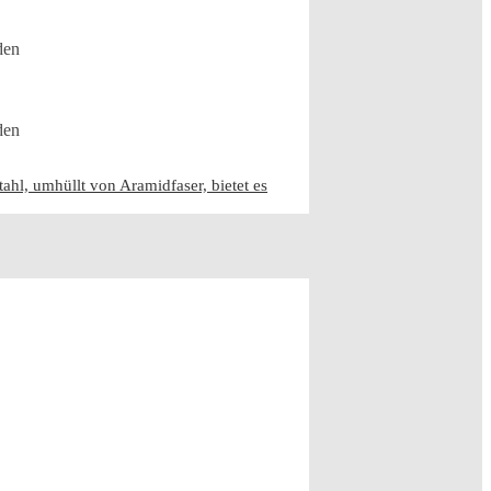
den
den
hl, umhüllt von Aramidfaser, bietet es