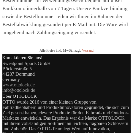
Bestellnummer im Verwendungszweck bequem auf unser
Bankkonto innerhalb von 7 Tagen. Unsere Bankverbindung
sowie die Bestellnummer teilen wir Ihnen im Rahmen der
Bestellabwicklung gesondert per E-Mail mit. Die Ware wird
umgehend nach Zahlungseingang versendet.
Alle Preise inkl. MwSt., zzgl.
Versand
Kontaktieren Sie uns!
Sweatpoint Sports GmbH
Böcklerstraße 5
44287 Dortmund
Germany
www.ottolock.de
info@ottolock.de
Über OTTOLOCK
OTTO wurde 2016 von einer kleinen Gruppe von
Fahrradliebhabern und Produktinnovatoren gegründet, die sich zum
Ziel gesetzt haben, clevere Produkte für den Fahrrad- und Outdoor-
Markt zu entwickeln. Das Ergebnis war die Marke OTTOLOCK
mit ihrem vollständigen Sortiment an leichten, tragbaren Schlössern
und Zubehör. Das OTTO-Team legt Wert auf Innovation,