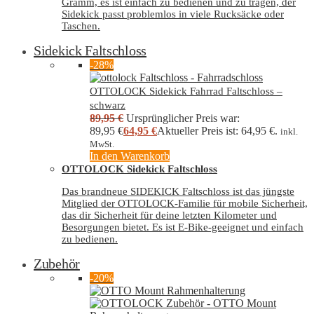
Gramm, es ist einfach zu bedienen und zu tragen, der
Sidekick passt problemlos in viele Rucksäcke oder
Taschen.
Sidekick Faltschloss
-28%
OTTOLOCK Sidekick Fahrrad Faltschloss –
schwarz
89,95
€
Ursprünglicher Preis war:
89,95 €
64,95
€
Aktueller Preis ist: 64,95 €.
inkl.
MwSt.
In den Warenkorb
OTTOLOCK Sidekick Faltschloss
Das brandneue SIDEKICK Faltschloss ist das jüngste
Mitglied der OTTOLOCK-Familie für mobile Sicherheit,
das dir Sicherheit für deine letzten Kilometer und
Besorgungen bietet. Es ist E-Bike-geeignet und einfach
zu bedienen.
Zubehör
-20%