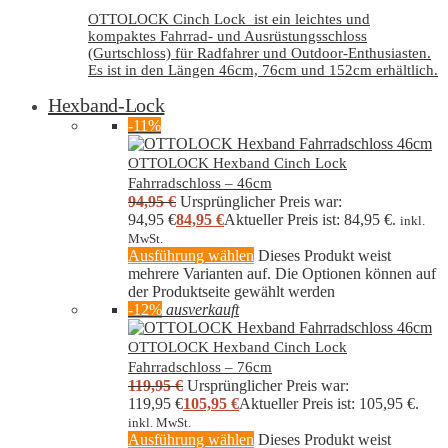
OTTOLOCK Cinch Lock ist ein leichtes und
kompaktes Fahrrad- und Ausrüstungsschloss
(Gurtschloss) für Radfahrer und Outdoor-Enthusiasten.
Es ist in den Längen 46cm, 76cm und 152cm erhältlich.
Hexband-Lock
-11%
OTTOLOCK Hexband Cinch Lock
Fahrradschloss – 46cm
94,95
€
Ursprünglicher Preis war:
94,95 €
84,95
€
Aktueller Preis ist: 84,95 €.
inkl.
MwSt.
Ausführung wählen
Dieses Produkt weist
mehrere Varianten auf. Die Optionen können auf
der Produktseite gewählt werden
-12%
ausverkauft
OTTOLOCK Hexband Cinch Lock
Fahrradschloss – 76cm
119,95
€
Ursprünglicher Preis war:
119,95 €
105,95
€
Aktueller Preis ist: 105,95 €.
inkl. MwSt.
Ausführung wählen
Dieses Produkt weist