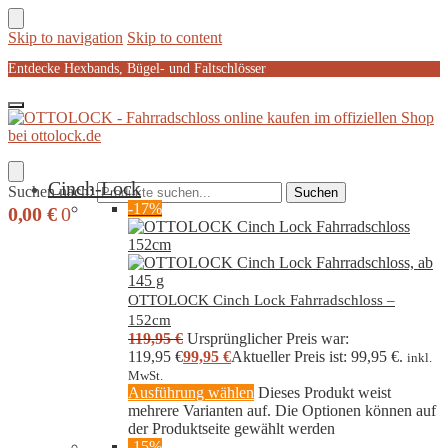
Skip to navigation
Skip to content
Entdecke Hexbands, Bügel- und Faltschlösser
Cinch-Lock
Suchen nach:
Suchen
-17%
0,00
€
0
OTTOLOCK Cinch Lock Fahrradschloss –
152cm
119,95
€
Ursprünglicher Preis war:
119,95 €
99,95
€
Aktueller Preis ist: 99,95 €.
inkl.
MwSt.
Ausführung wählen
Dieses Produkt weist
mehrere Varianten auf. Die Optionen können auf
der Produktseite gewählt werden
-15%